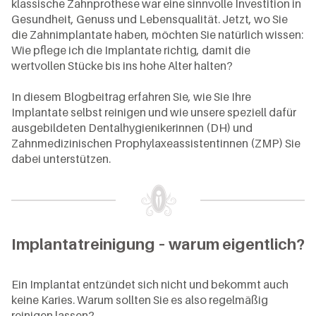
klassische Zahnprothese war eine sinnvolle Investition in
Übersicht
Aktuelles
Chirurgie
Check
Gesundheit, Genuss und Lebensqualität. Jetzt, wo Sie
Prophylaxe
Übersicht
Periimplantitis-
Veneers
die Zahnimplantate haben, möchten Sie natürlich wissen:
Newsletter
Therapie
Mundgeruch-
Wie pflege ich die Implantate richtig, damit die
Praxis-
Zahnersatz
Sprechstunde
Karriere
wertvollen Stücke bis ins hohe Alter halten?
News
Füllungen
CMD /
Publikationen
Patienten-
In diesem Blogbeitrag erfahren Sie, wie Sie Ihre
Funktionsdiagnostik
Invisalign GO
Service
Implantate selbst reinigen und wie unsere speziell dafür
Newsletter
– Ästhetische
Kinder
ausgebildeten Dentalhygienikerinnen (DH) und
Zahnkorrektur
Zahnmedizinischen Prophylaxeassistentinnen (ZMP) Sie
Anästhesie
Zahnumformungen
dabei unterstützen.
Wurzelbehandlung
Bleaching
Parodontologie
Rauchentwöhnung
Schmerztherapie
Implantatreinigung – warum eigentlich?
Schnarchtherapie
Ein Implantat entzündet sich nicht und bekommt auch
keine Karies. Warum sollten Sie es also regelmäßig
reinigen lassen?