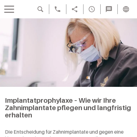
YOUTUBE
Zahngesundheit
Baden-Baden
Übersicht
Implantologie
/
Team
Chirurgie
Villa
Seldeneck
Übersicht
Biohealth-
Medical
Konzept
Implantologie
Center
Baden-Baden
Feste
Implantatprophylaxe – Wie wir Ihre
Bewertungen
Zähne
Zahnimplantate pflegen und langfristig
Ästhetische
an
erhalten
Zahnheilkunde
einem
Tag
Übersicht
Praxisangebot
Die Entscheidung für Zahnimplantate und gegen eine
Sofortimplantation
Ästhetik-