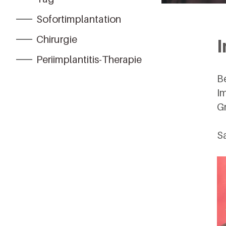
Sofortimplantation
Chirurgie
I
Periimplantitis-Therapie
B
Im
G
Sa